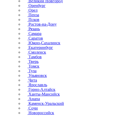
Великий Новгород
Оренбург
Орел
Пенза
Псков
Ростов-на-Дону
Рязань
Самара
Саратов
Южно-Сахалинск
Екатеринбург
Смоленск
Тамбов
Тверь
Томск
Тула
Ульяновск
Чита
Ярославль
Горно-Алтайск
Ханты-Мансийск
Анапа
Каменск-Уральский
Сочи
Новороссийск