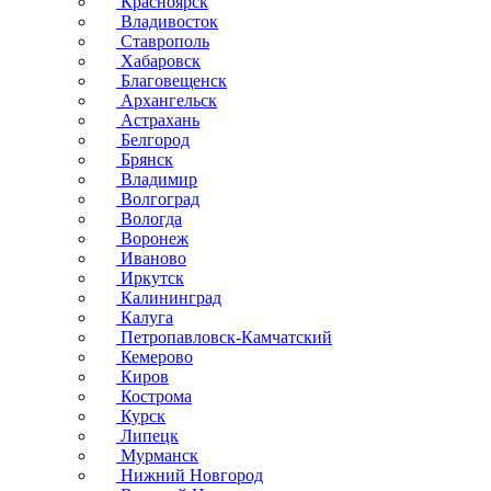
Красноярск
Владивосток
Ставрополь
Хабаровск
Благовещенск
Архангельск
Астрахань
Белгород
Брянск
Владимир
Волгоград
Вологда
Воронеж
Иваново
Иркутск
Калининград
Калуга
Петропавловск-Камчатский
Кемерово
Киров
Кострома
Курск
Липецк
Мурманск
Нижний Новгород