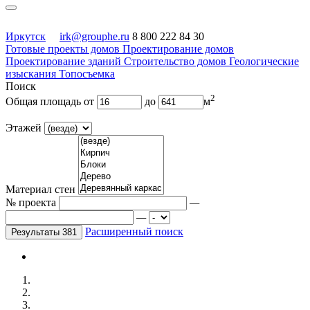
Иркутск
irk@grouphe.ru
8 800 222 84 30
Готовые проекты домов
Проектирование домов
Проектирование зданий
Строительство домов
Геологические
изыскания
Топосъемка
Поиск
2
Общая площадь
от
до
м
Этажей
Материал стен
№ проекта
—
—
Расширенный поиск