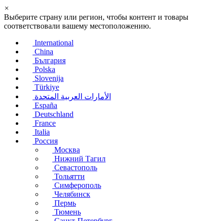
×
Выберите страну или регион, чтобы контент и товары
соответствовали вашему местоположению.
International
China
България
Polska
Slovenija
Türkiye
الأمارات العربية المتحدة
España
Deutschland
France
Italia
Россия
Москва
Нижний Тагил
Севастополь
Тольятти
Симферополь
Челябинск
Пермь
Тюмень
Санкт-Петербург