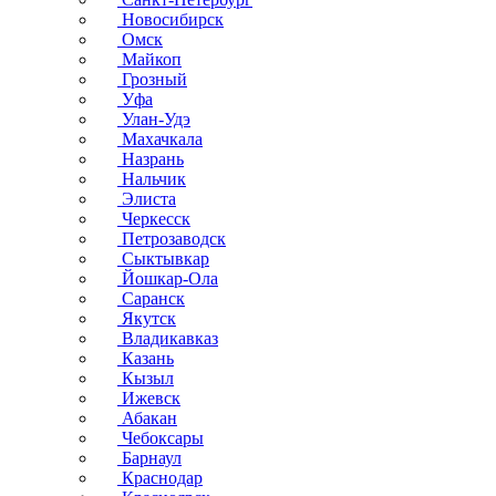
Новосибирск
Омск
Майкоп
Грозный
Уфа
Улан-Удэ
Махачкала
Назрань
Нальчик
Элиста
Черкесск
Петрозаводск
Сыктывкар
Йошкар-Ола
Саранск
Якутск
Владикавказ
Казань
Кызыл
Ижевск
Абакан
Чебоксары
Барнаул
Краснодар