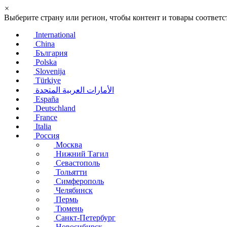
×
Выберите страну или регион, чтобы контент и товары соотве
International
China
България
Polska
Slovenija
Türkiye
الأمارات العربية المتحدة
España
Deutschland
France
Italia
Россия
Москва
Нижний Тагил
Севастополь
Тольятти
Симферополь
Челябинск
Пермь
Тюмень
Санкт-Петербург
Новосибирск