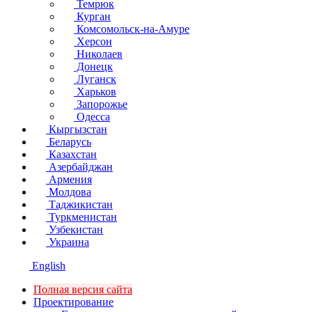
Темрюк
Курган
Комсомольск-на-Амуре
Херсон
Николаев
Донецк
Луганск
Харьков
Запорожье
Одесса
Кыргызстан
Беларусь
Казахстан
Азербайджан
Армения
Молдова
Таджикистан
Туркменистан
Узбекистан
Украина
English
Полная версия сайта
Проектирование