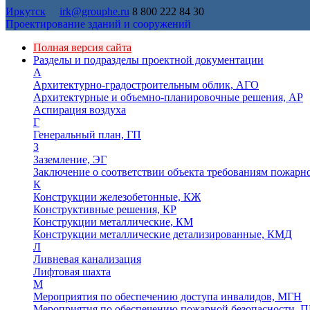
Иркутск
irk@grouphe.ru
8 800 222 84 30
Проектирование зданий и сооружений
Полная версия сайта
Разделы и подразделы проектной документации
А
Архитектурно-градостроительным облик, АГО
Архитектурные и объемно-планировочные решения, АР
Аспирация воздуха
Г
Генеральный план, ГП
З
Заземление, ЭГ
Заключение о соответствии объекта требованиям пожарн
К
Конструкции железобетонные, КЖ
Конструктивные решения, КР
Конструкции металлические, КМ
Конструкции металлические детализированные, КМД
Л
Ливневая канализация
Лифтовая шахта
М
Мероприятия по обеспечению доступа инвалидов, МГН
Мероприятия по обеспечению пожарной безопасности, П