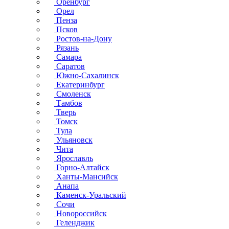
Оренбург
Орел
Пенза
Псков
Ростов-на-Дону
Рязань
Самара
Саратов
Южно-Сахалинск
Екатеринбург
Смоленск
Тамбов
Тверь
Томск
Тула
Ульяновск
Чита
Ярославль
Горно-Алтайск
Ханты-Мансийск
Анапа
Каменск-Уральский
Сочи
Новороссийск
Геленджик