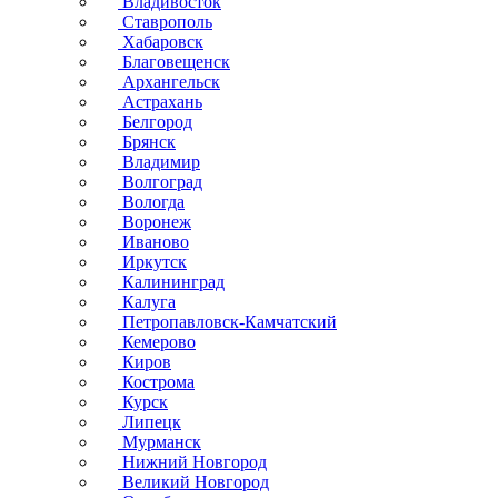
Владивосток
Ставрополь
Хабаровск
Благовещенск
Архангельск
Астрахань
Белгород
Брянск
Владимир
Волгоград
Вологда
Воронеж
Иваново
Иркутск
Калининград
Калуга
Петропавловск-Камчатский
Кемерово
Киров
Кострома
Курск
Липецк
Мурманск
Нижний Новгород
Великий Новгород