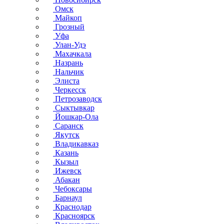
Омск
Майкоп
Грозный
Уфа
Улан-Удэ
Махачкала
Назрань
Нальчик
Элиста
Черкесск
Петрозаводск
Сыктывкар
Йошкар-Ола
Саранск
Якутск
Владикавказ
Казань
Кызыл
Ижевск
Абакан
Чебоксары
Барнаул
Краснодар
Красноярск